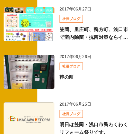
2017年06月27日
全て
社長ブログ
笠岡、里庄町、鴨方町、浅口市
で室内除菌・抗菌対策ならイン
イベントレポート
ラッシュコート!!オフィス（事
務所）や飲食店・介護施設・ジ
2017年06月26日
ムにも対応!!
全て
社長ブログ
鞄の町
リフォームコラム・お役立ち情報
2017年06月25日
全て
社長ブログ
明日は笠岡・浅口市民わくわく
洗面化粧台リフォーム
リフォーム祭りです。