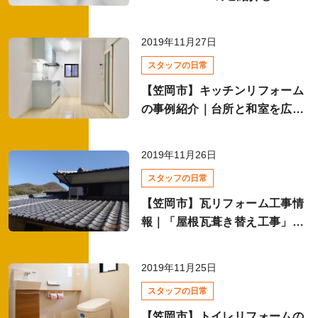
お風呂リフォーム
2019年11月27日
スタッフの日常
外壁塗装の基礎知識
【笠岡市】キッチンリフォーム
の事例紹介｜台所と和室を広い
メーカーのここがすごい
LDKに統一！
キッチンリフォーム
2019年11月26日
スタッフの日常
トイレリフォーム
【笠岡市】瓦リフォーム工事情
報｜「屋根瓦葺き替え工事」の
ご紹介
2019年11月25日
リフォーム費用相場
スタッフの日常
全て
【笠岡市】トイレリフォームの