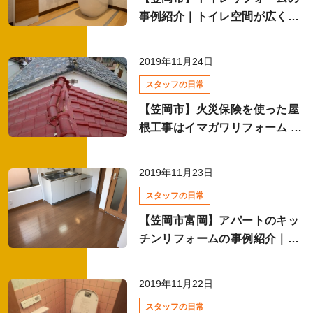
事例紹介｜トイレ空間が広く快
キッチンリフォームの費用相場
適に！お掃除がカンタンになり
ました！
2019年11月24日
トイレリフォームの費用相場
スタッフの日常
【笠岡市】火災保険を使った屋
根工事はイマガワリフォーム に
お任せください！
現場レポート
2019年11月23日
全て
スタッフの日常
【笠岡市富岡】アパートのキッ
チンリフォームの事例紹介｜キ
ッチン交換でキレイなDKに！
スタッフの日常
2019年11月22日
全て
スタッフの日常