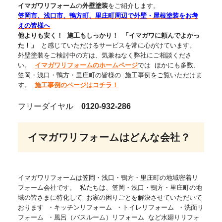
イマガワリフォーム
の
外壁塗装
をご紹介します。
笠岡市、浅口市、鴨方町、里庄町周辺で外壁・屋根塗装をお考
えの皆様へ
他よりも安く！
施工もしっかり！
「イマガワに頼んでよかっ
た！」
と感じていただけるサービスを常に心がけています。
外壁塗装をご検討中の方は、気兼ねなく弊社にご相談くださ
い。
イマガワリフォームのホームページ
では ほかにも多数、
笠岡・浅口・鴨方・里庄町の皆様の 施工事例をご覧いただけま
す。
施工事例のページはコチラ！
フリーダイヤル
0120-932-286
イマガワリフォームはどんな会社？
イマガワリフォームは笠岡・浅口・鴨方・里庄町の地域密着リ
フォーム会社です。 私たちは、笠岡・浅口・鴨方・里庄町の地
域の皆さまに特化して お家の困りごとを解決させていただいて
おります ・キッチンリフォーム ・トイレリフォーム ・洗面リ
フォーム ・風呂（バスルーム）リフォーム など水廻りリフォ