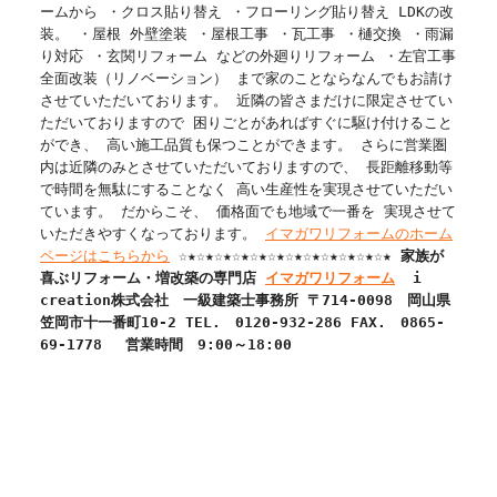
ームから ・クロス貼り替え ・フローリング貼り替え LDKの改
装。 ・屋根 外壁塗装 ・屋根工事 ・瓦工事 ・樋交換 ・雨漏
り対応 ・玄関リフォーム などの外廻りリフォーム ・左官工事
全面改装（リノベーション） まで家のことならなんでもお請け
させていただいております。 近隣の皆さまだけに限定させてい
ただいておりますので 困りごとがあればすぐに駆け付けること
ができ、 高い施工品質も保つことができます。 さらに営業圏
内は近隣のみとさせていただいておりますので、 長距離移動等
で時間を無駄にすることなく 高い生産性を実現させていただい
ています。 だからこそ、 価格面でも地域で一番を 実現させて
いただきやすくなっております。
イマガワリフォームのホーム
ページはこちらから
☆★☆★☆★☆★☆★☆★☆★☆★☆★☆★☆★☆★
家族が
喜ぶリフォーム・増改築の専門店
イマガワリフォーム
i
creation株式会社
一級建築士事務所
〒
714-0098
岡山県
笠岡市十一番町
10-2
TEL.
0120-932-286
FAX.
0865-
69-1778
営業時間 9:00～18:00