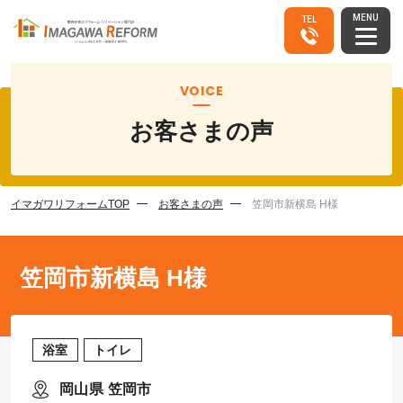
MENU
TEL
VOICE
お客さまの声
イマガワリフォームTOP
お客さまの声
笠岡市新横島 H様
笠岡市新横島 H様
浴室
トイレ
岡山県 笠岡市