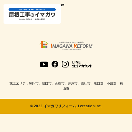
施工エリア：笠岡市、浅口市、倉敷市、井原市、総社市、浅口郡、小田郡、福
山市
© 2022 イマガワリフォーム. i creation Inc.