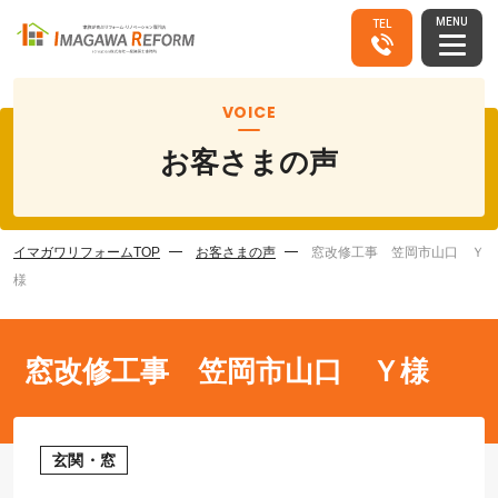
MENU
TEL
VOICE
お客さまの声
イマガワリフォームTOP
お客さまの声
窓改修工事 笠岡市山口 Ｙ
様
窓改修工事 笠岡市山口 Ｙ様
玄関・窓