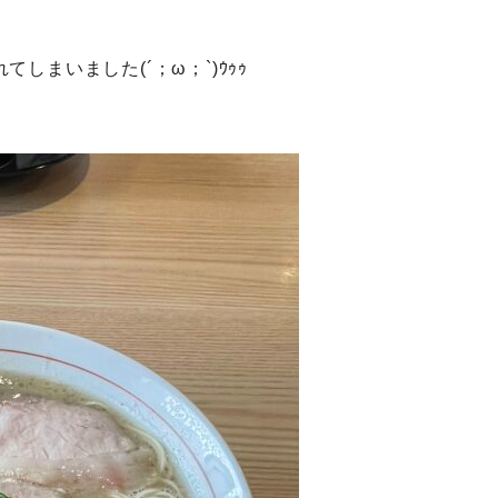
しまいました(´；ω；`)ｳｩｩ