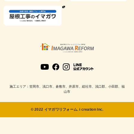
施工エリア：笠岡市、浅口市、倉敷市、井原市、総社市、浅口郡、小田郡、福
山市
© 2022 イマガワリフォーム. i creation Inc.