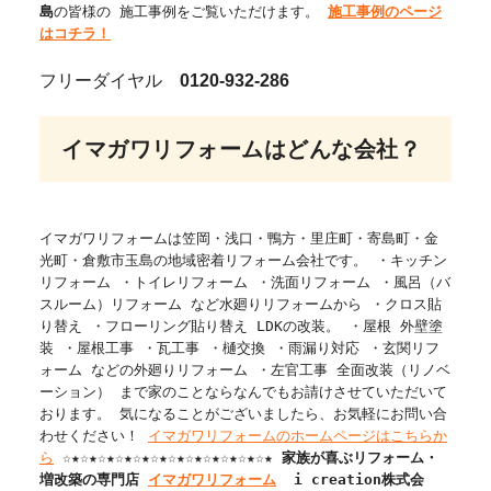
島
の皆様の 施工事例をご覧いただけます。
施工事例のページ
はコチラ！
フリーダイヤル
0120-932-286
イマガワリフォームはどんな会社？
イマガワリフォームは笠岡・浅口・鴨方・里庄町・寄島町・金
光町・倉敷市玉島の地域密着リフォーム会社です。 ・キッチン
リフォーム ・トイレリフォーム ・洗面リフォーム ・風呂（バ
スルーム）リフォーム など水廻りリフォームから ・クロス貼
り替え ・フローリング貼り替え LDKの改装。 ・屋根 外壁塗
装 ・屋根工事 ・瓦工事 ・樋交換 ・雨漏り対応 ・玄関リフ
ォーム などの外廻りリフォーム ・左官工事 全面改装（リノベ
ーション） まで家のことならなんでもお請けさせていただいて
おります。 気になることがございましたら、お気軽にお問い合
わせください！
イマガワリフォームのホームページはこちらか
ら
☆★☆★☆★☆★☆★☆★☆★☆★☆★☆★☆★☆★
家族が喜ぶリフォーム・
増改築の専門店
イマガワリフォーム
i creation株式会