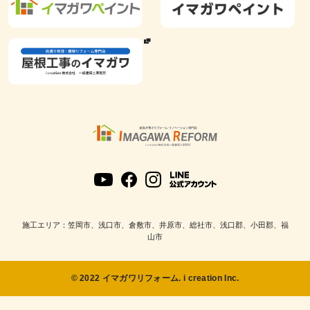
施工エリア：笠岡市、浅口市、倉敷市、井原市、総社市、浅口郡、小田郡、福
山市
© 2022 イマガワリフォーム. i creation Inc.