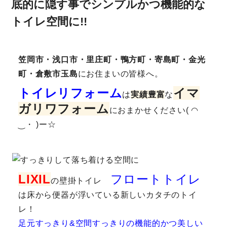
底的に隠す事でシンプルかつ機能的な
トイレ空間に!!
笠岡市・浅口市・里庄町・鴨方町・寄島町・金光
町・倉敷市玉島
にお住まいの皆様へ。
トイレリフォーム
イマ
は
実績豊富
な
ガリ
ワ
フォーム
におまかせください( ◠
‿・ )ー☆
LIXIL
フロートトイレ
の壁掛トイレ
は床から便器が浮いている新しいカタチのトイ
レ！
足元すっきり&空間すっきりの機能的かつ美しい