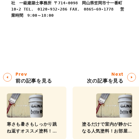
社
一級建築士事務所
〒
714-0098
岡山県笠岡市十一番町
10-2
TEL.
0120-932-286
FAX.
0865-69-1778
営
業時間 9:00～18:00
Prev
Next
前の記事を見る
次の記事を見る
寒さも暑さもしっかり跳
塗るだけで室内が静かに
ね返すオススメ塗料！
なる人気塗料！お部屋に
「塗るだけで省エネ」に
侵入する騒音を低減する