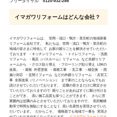
フリーダイヤル
0120-932-286
イマガワリフォームはどんな会社？
イマガワリフォームは、 笠岡・浅口・鴨方・里庄町の地域密着
リフォーム会社です。 私たちは、笠岡・浅口・鴨方・里庄町の
地域の皆さまに特化して お家の困りごとを解決させていただい
ております ・キッチンリフォーム ・トイレリフォーム ・洗面
リフォーム ・風呂（バスルーム）リフォーム など水廻りリフ
ォームから ・クロス貼り替え ・フローリング貼り替え LDKの
改装。 ・屋根 外壁塗装 ・屋根工事 ・瓦工事 ・樋交換 ・雨
漏り対応 ・玄関リフォーム などの外廻りリフォーム ・左官工
事 全面改装（リノベーション） まで家のことならなんでもお
請けさせていただいております。 近隣の皆さまだけに限定させ
ていただいておりますので 困りごとがあればすぐに駆け付ける
ことができ、 高い施工品質も保つことができます。 さらに営
業圏内は近隣のみとさせていただいておりますので、 長距離移
動等で時間を無駄にすることなく 高い生産性を実現させていた
だいています。 だからこそ、 価格面でも地域で一番を 実現さ
せていただきやすくなっております。
イマガワリフォームのホ