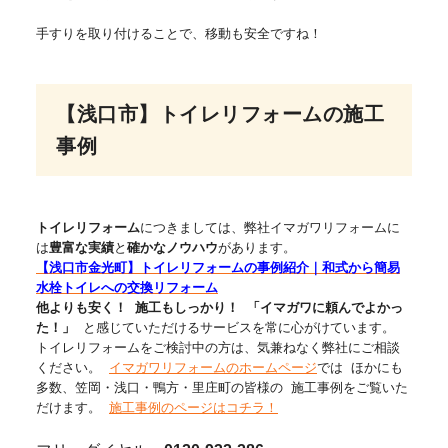
手すりを取り付けることで、移動も安全ですね！
【浅口市】トイレリフォームの施工
事例
トイレリフォーム
につきましては、弊社イマガワリフォームに
は
豊富な実績
と
確かなノウハウ
があります。
【浅口市金光町】トイレリフォームの事例紹介｜和式から簡易
水栓トイレへの交換リフォーム
他よりも安く！
施工もしっかり！
「イマガワに頼んでよかっ
た！」
と感じていただけるサービスを常に心がけています。
トイレリフォームをご検討中の方は、気兼ねなく弊社にご相談
ください。
イマガワリフォームのホームページ
では ほかにも
多数、笠岡・浅口・鴨方・里庄町の皆様の 施工事例をご覧いた
だけます。
施工事例のページはコチラ！