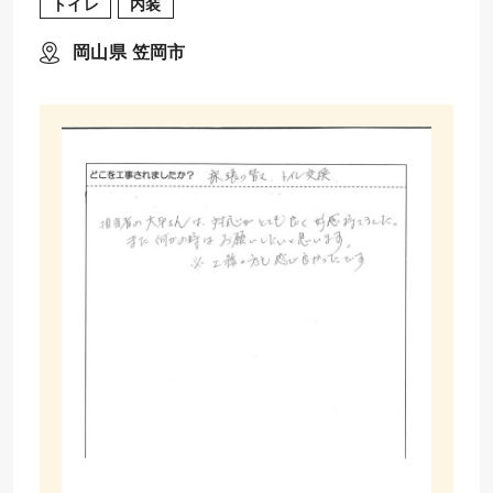
トイレ
内装
岡山県 笠岡市