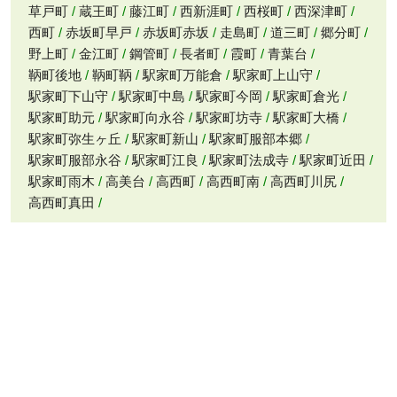
草戸町
蔵王町
藤江町
西新涯町
西桜町
西深津町
西町
赤坂町早戸
赤坂町赤坂
走島町
道三町
郷分町
野上町
金江町
鋼管町
長者町
霞町
青葉台
鞆町後地
鞆町鞆
駅家町万能倉
駅家町上山守
駅家町下山守
駅家町中島
駅家町今岡
駅家町倉光
駅家町助元
駅家町向永谷
駅家町坊寺
駅家町大橋
駅家町弥生ヶ丘
駅家町新山
駅家町服部本郷
駅家町服部永谷
駅家町江良
駅家町法成寺
駅家町近田
駅家町雨木
高美台
高西町
高西町南
高西町川尻
高西町真田