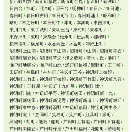
新市町相方
新市町藤尾
新市町金丸
新浜町
新涯町
日吉台
旭町
明治町
明王台
明神町
春日台
春日池
春日町
春日町吉田
春日町宇山
春日町浦上
昭和町
曙町
木之庄町
本庄町中
本町
本郷町
東吉津町
東川口町
東手城町
東明王台
東村町
東桜町
東深津町
東町
東陽台
松永町
松浜町
柳津町
桜馬場町
横尾町
水呑向丘
水呑町
沖野上町
沼隈町上山南
沼隈町下山南
沼隈町中山南
沼隈町常石
沼隈町能登原
沼隈町草深
津之郷町
清水ヶ丘
港町
瀬戸町地頭分
瀬戸町山北
瀬戸町長和
熊野町
王子町
田尻町
神島町
神村町
神辺町三谷
神辺町上御領
神辺町上竹田
神辺町下御領
神辺町下竹田
神辺町八尋
神辺町十三軒屋
神辺町十九軒屋
神辺町川北
神辺町川南
神辺町平野
神辺町徳田
神辺町新十九
神辺町新徳田
神辺町新湯野
神辺町新道上
神辺町旭丘
神辺町東中条
神辺町湯野
神辺町箱田
神辺町西中条
神辺町道上
笠岡町
箕島町
箕沖町
紅葉町
緑町
緑陽町
胡町
能島
船町
芦田町上有地
芦田町下有地
芦田町向陽台
芦田町柞磨
芦田町福田
花園町
若松町