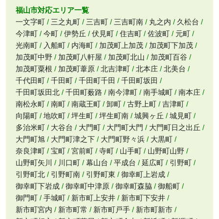
福山市対応エリア一覧
一文字町
三之丸町
三吉町
三吉町南
丸之内
久松台
今津町
今町
伊勢丘
伏見町
住吉町
佐波町
元町
光南町
入船町
内海町
加茂町上加茂
加茂町下加茂
加茂町中野
加茂町八軒屋
加茂町北山
加茂町百谷
加茂町粟根
加茂町葦原
北吉津町
北本庄
北美台
千代田町
千田町
千田町千田
千田町坂田
千田町坂田北
千田町薮路
南今津町
南手城町
南本庄
南松永町
南町
南蔵王町
卸町
古野上町
吉津町
向陽町
地吹町
坪生町
坪生町南
城興ヶ丘
城見町
多治米町
大谷台
大門町
大門町大門
大門町日之出丘
大門町旭
大門町津之下
大門町野々浜
大黒町
奈良津町
宝町
宮前町
寺町
山手町
山野町山野
山野町矢川
川口町
幕山台
平成台
延広町
引野町
引野町北
引野町南
引野町東
御幸町上岩成
御幸町下岩成
御幸町中津原
御幸町森脇
御船町
御門町
手城町
新市町上安井
新市町下安井
新市町宮内
新市町常
新市町戸手
新市町新市