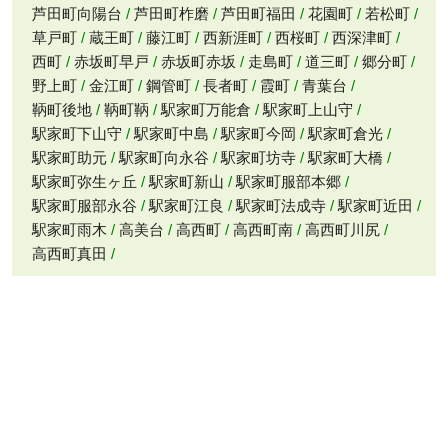
芦田町向陽台
芦田町柞磨
芦田町福田
花園町
若松町
草戸町
蔵王町
藤江町
西新涯町
西桜町
西深津町
西町
赤坂町早戸
赤坂町赤坂
走島町
道三町
郷分町
野上町
金江町
鋼管町
長者町
霞町
青葉台
鞆町後地
鞆町鞆
駅家町万能倉
駅家町上山守
駅家町下山守
駅家町中島
駅家町今岡
駅家町倉光
駅家町助元
駅家町向永谷
駅家町坊寺
駅家町大橋
駅家町弥生ヶ丘
駅家町新山
駅家町服部本郷
駅家町服部永谷
駅家町江良
駅家町法成寺
駅家町近田
駅家町雨木
高美台
高西町
高西町南
高西町川尻
高西町真田