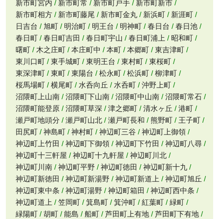
新市町宮内
新市町常
新市町戸手
新市町新市
新市町相方
新市町藤尾
新市町金丸
新浜町
新涯町
日吉台
旭町
明治町
明王台
明神町
春日台
春日池
春日町
春日町吉田
春日町宇山
春日町浦上
昭和町
曙町
木之庄町
本庄町中
本町
本郷町
東吉津町
東川口町
東手城町
東明王台
東村町
東桜町
東深津町
東町
東陽台
松永町
松浜町
柳津町
桜馬場町
横尾町
水呑向丘
水呑町
沖野上町
沼隈町上山南
沼隈町下山南
沼隈町中山南
沼隈町常石
沼隈町能登原
沼隈町草深
津之郷町
清水ヶ丘
港町
瀬戸町地頭分
瀬戸町山北
瀬戸町長和
熊野町
王子町
田尻町
神島町
神村町
神辺町三谷
神辺町上御領
神辺町上竹田
神辺町下御領
神辺町下竹田
神辺町八尋
神辺町十三軒屋
神辺町十九軒屋
神辺町川北
神辺町川南
神辺町平野
神辺町徳田
神辺町新十九
神辺町新徳田
神辺町新湯野
神辺町新道上
神辺町旭丘
神辺町東中条
神辺町湯野
神辺町箱田
神辺町西中条
神辺町道上
笠岡町
箕島町
箕沖町
紅葉町
緑町
緑陽町
胡町
能島
船町
芦田町上有地
芦田町下有地