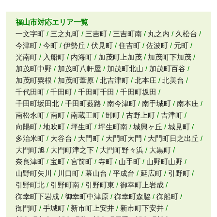
福山市対応エリア一覧
一文字町
三之丸町
三吉町
三吉町南
丸之内
久松台
今津町
今町
伊勢丘
伏見町
住吉町
佐波町
元町
光南町
入船町
内海町
加茂町上加茂
加茂町下加茂
加茂町中野
加茂町八軒屋
加茂町北山
加茂町百谷
加茂町粟根
加茂町葦原
北吉津町
北本庄
北美台
千代田町
千田町
千田町千田
千田町坂田
千田町坂田北
千田町薮路
南今津町
南手城町
南本庄
南松永町
南町
南蔵王町
卸町
古野上町
吉津町
向陽町
地吹町
坪生町
坪生町南
城興ヶ丘
城見町
多治米町
大谷台
大門町
大門町大門
大門町日之出丘
大門町旭
大門町津之下
大門町野々浜
大黒町
奈良津町
宝町
宮前町
寺町
山手町
山野町山野
山野町矢川
川口町
幕山台
平成台
延広町
引野町
引野町北
引野町南
引野町東
御幸町上岩成
御幸町下岩成
御幸町中津原
御幸町森脇
御船町
御門町
手城町
新市町上安井
新市町下安井