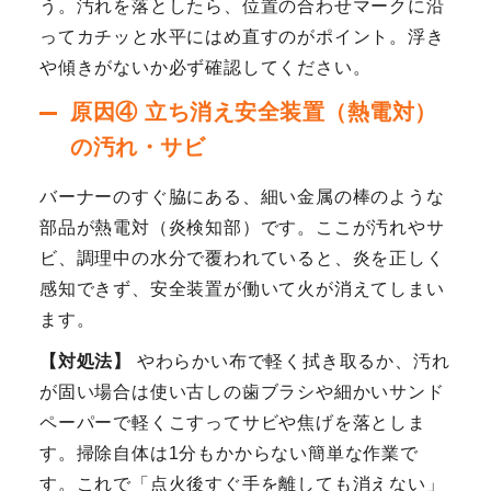
う。汚れを落としたら、位置の合わせマークに沿
ってカチッと水平にはめ直すのがポイント。浮き
や傾きがないか必ず確認してください。
原因④ 立ち消え安全装置（熱電対）
の汚れ・サビ
バーナーのすぐ脇にある、細い金属の棒のような
部品が熱電対（炎検知部）です。ここが汚れやサ
ビ、調理中の水分で覆われていると、炎を正しく
感知できず、安全装置が働いて火が消えてしまい
ます。
【対処法】
やわらかい布で軽く拭き取るか、汚れ
が固い場合は使い古しの歯ブラシや細かいサンド
ペーパーで軽くこすってサビや焦げを落としま
す。掃除自体は1分もかからない簡単な作業で
す。これで「点火後すぐ手を離しても消えない」