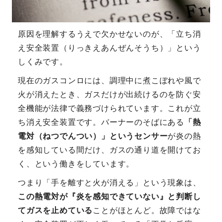
原因を理解するうえで欠かせないのが、「立ち消
え安全装置（りっきえあんぜんそうち）」という
しくみです。
現在のガスコンロには、調理中に煮こぼれや風で
火が消えたとき、ガスだけが出続けるのを防ぐ安
全機能が法律で義務づけられています。これが立
ち消え安全装置です。バーナーのそばにある
「熱
電対（ねつでんつい）」というセンサー
が炎の熱
を感知している間だけ、ガスの通り道を開けてお
く、という働きをしています。
つまり「手を離すと火が消える」という現象は、
この熱電対が『炎を感知できていない』と判断し
てガスを止めている
ことがほとんど。故障ではな