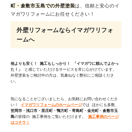
町・倉敷市玉島
での外壁塗装
は、信頼と安心のイ
マガワリフォームにお任せください！
外壁リフォームならイマガワリフォ
ームへ
他よりも安く！
施工もしっかり！
「イマガワに頼んでよかっ
た！」
と感じていただけるサービスを常に心がけています。
外壁塗装をご検討中の方は、気兼ねなく弊社にご相談くださ
い。
気になることがございましたら、お気軽にお問い合わせくださ
い！
イマガワリフォームのホームページ
では ほかにも多数、
笠岡市・浅口市・里庄町・鴨方町
・寄島町・金光町・倉敷市玉
島
の皆様の 施工事例をご覧いただけます。
施工事例のページ
はコチラ！