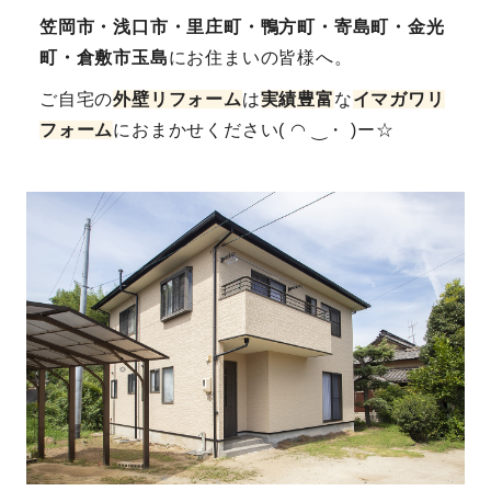
笠岡市・浅口市・里庄町・鴨方町・寄島町・金光
町・倉敷市玉島
にお住まいの皆様へ。
ご自宅の
外壁リフォーム
は
実績豊富
な
イマガワリ
フォーム
におまかせください( ◠ ‿・ )ー☆