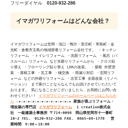
フリーダイヤル
0120-932-286
イマガワリフォームはどんな会社？
イマガワリフォームは笠岡・浅口・鴨方・里庄町・寄島町・金
光町・倉敷市玉島の地域密着リフォーム会社です。 ・キッチン
リフォーム ・トイレリフォーム ・洗面リフォーム ・風呂（バ
スルーム）リフォーム など水廻りリフォームから ・クロス貼
り替え ・フローリング貼り替え LDKの改装。 ・屋根 外壁塗
装 ・屋根工事 ・瓦工事 ・樋交換 ・雨漏り対応 ・玄関リフ
ォーム などの外廻りリフォーム ・左官工事 全面改装（リノベ
ーション） まで家のことならなんでもお請けさせていただいて
おります。 気になることがございましたら、お気軽にお問い合
わせください！
イマガワリフォームのホームページはこちらか
ら
☆★☆★☆★☆★☆★☆★☆★☆★☆★☆★☆★☆★
家族が喜ぶリフォーム・
増改築の専門店
イマガワリフォーム
i creation株式会
社
一級建築士事務所
〒
714-0098
岡山県笠岡市十一番町
10-2
TEL.
0120-932-286
FAX.
0865-69-1778
営
業時間 9:00～18:00