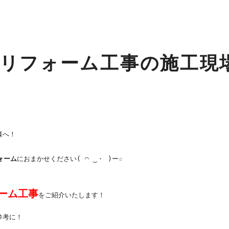
リフォーム工事の施工現
様へ！
ォーム
におまかせください( ◠ ‿・ )ー☆
ーム工事
をご紹介いたします！
参考に！