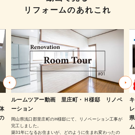
リフォームのあれこれ
エ
ルームツアー動画 里庄町・Ｈ様邸 リノベ
キ
体
ーション
レ
の
県
岡山県浅口郡里庄町のH様邸にて、リノベーション工事が
完工しました。
ム
築31年になるお住まいが、どのように生まれ変わったの