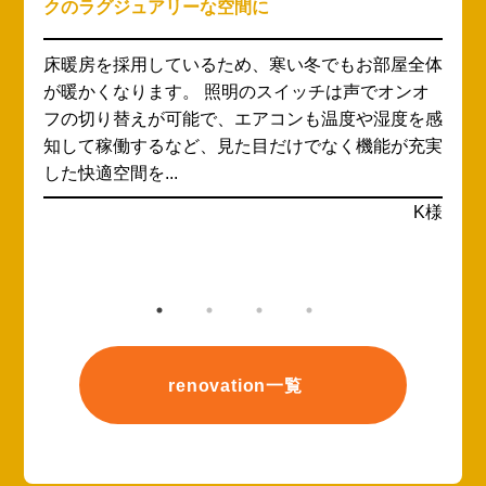
ォーム「母のために生活動線を良く、オシャレにし
たい」
体
キッチンやお風呂が古くなったことが気になり、当
社にご相談くださいました。 S様邸はご依頼主様と
感
お母様の2人暮らしで、週末には近くにお住まいの
実
弟さんご夫婦も頻繁に遊びにいらっしゃるとのこと
です。 リフォ...
様
広島県福山市・S様
renovation一覧