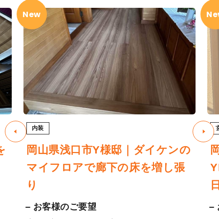
New
Ne
内装
を
岡山県浅口市Y様邸｜ダイケンの
マイフロアで廊下の床を増し張
り
お客様のご要望