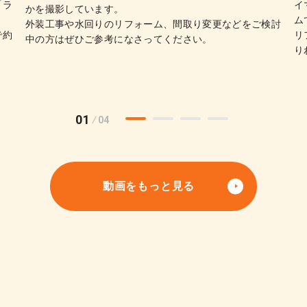
「ラ
イ
かを撮影しています。
ム
外装工事や水回りのリフォーム、間取り変更などをご検討
で約
リ
中の方はぜひご参考になさってください。
り
01
04
動画をもっと見る