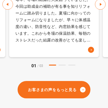
今回は助成金の補助が有る事を知りリフォ
ームに踏み切りました。夏場に向かっての
リフォームになりましたが、早々に体感温
度の違い、防音性など、内窓効果を感じて
います。これから冬場の保温効果、毎朝の
ストレスだった結露の改善がとても楽しみ
です。そして、リフォームをお願いしてか
ら事前の打ち合わせ、見積もりも早々に提
出して頂きました。最初は2か所の予定で
01
03
したが「こちらの窓の結露が気になるかも
しれません」と打ち合わせの中での一言で
3ヵ所に変更しました。後に後悔しない為
にも、何気ない会話の中でのこちらの知り
お客さまの声をもっと見る
得ないアドバイスを頂けると助かります。