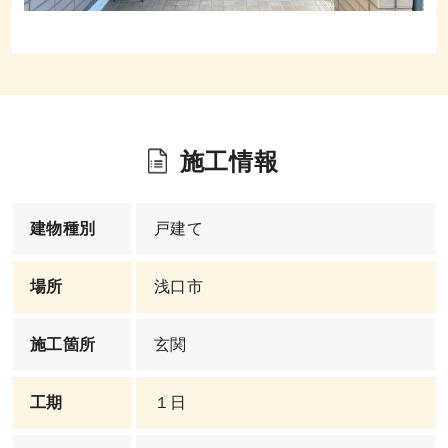
施工情報
建物種別
戸建て
場所
浅口市
施工箇所
玄関
工期
１日