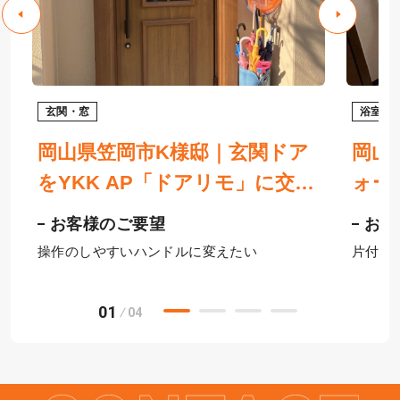
玄関・窓
浴室
ウ
岡山県笠岡市K様邸｜玄関ドア
岡山
をYKK AP「ドアリモ」に交
ォー
タ
換！1日施工で快適な玄関へ
プ）
お客様のご要望
お客
で
サク
操作のしやすいハンドルに変えたい
片付い
01
04