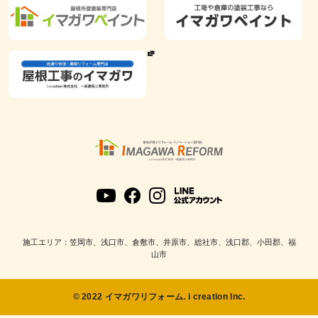
施工エリア：笠岡市、浅口市、倉敷市、井原市、総社市、浅口郡、小田郡、福
山市
© 2022 イマガワリフォーム. i creation Inc.