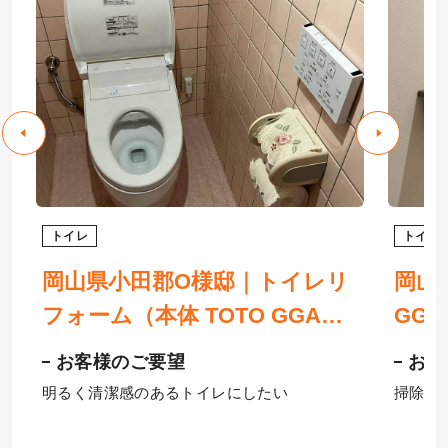
トイレ
トイレ
岡山県小田郡O様邸｜トイレリ
岡山
所
フォーム（本体 TOTO GGA、
GG
ト
床 サンゲツHフロア、窓 YKK
スと
お客様のご要望
お客
AP）
明るく清潔感のあるトイレにしたい
掃除が