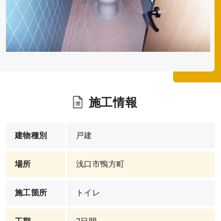
施工情報
建物種別
戸建
場所
浅口市鴨方町
施工箇所
トイレ