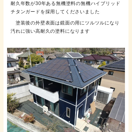
耐久年数が
30
年ある無機塗料の
無機ハイブリッド
チタンガード
を採用してくださいました
塗装後の外壁表面は鏡面の用にツルツルになり
汚れに強い高耐久の塗料になります