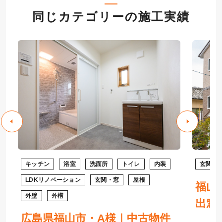
同じカテゴリーの施工実績
キッチン
浴室
洗面所
トイレ
内装
玄関・
LDKリノベーション
玄関・窓
屋根
福山
外壁
外構
出窓
広島県福山市・A様｜中古物件