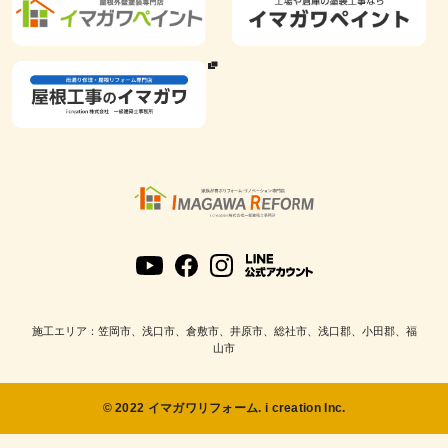
施工エリア：笠岡市、浅口市、倉敷市、井原市、総社市、浅口郡、小田郡、福
山市
© 2022 イマガワリフォーム. i creation Inc.