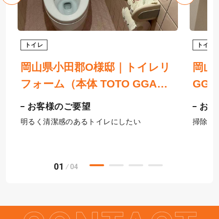
トイレ
トイレ
岡山県小田郡O様邸｜トイレリ
岡山
所
フォーム（本体 TOTO GGA、
GG
ト
床 サンゲツHフロア、窓 YKK
スと
お客様のご要望
お客
AP）
明るく清潔感のあるトイレにしたい
掃除が
01
04