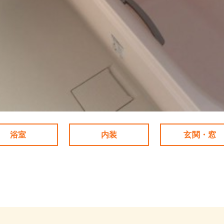
浴室
内装
玄関・窓