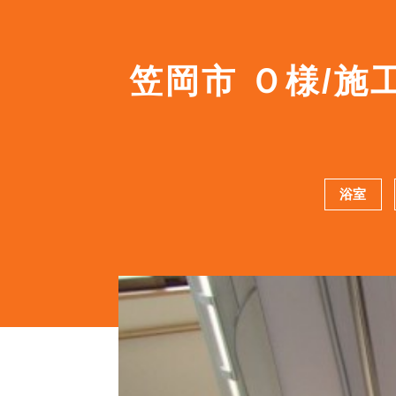
笠岡市 Ｏ様/
浴室