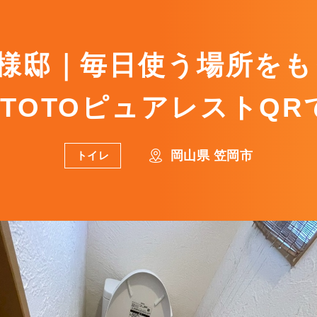
I様邸｜毎日使う場所をも
TOTOピュアレストQ
岡山県 笠岡市
トイレ