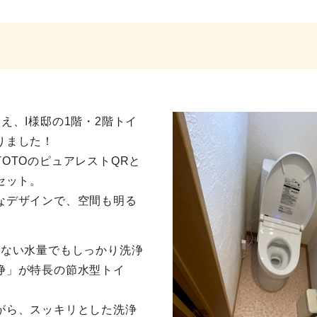
え、I様邸の1階・2階トイ
りました！
OTOのピュアレストQRと
セット。
なデザインで、空間も明る
少ない水量でもしっかり洗浄
浄」が特長の節水型トイ
がら、スッキリとした洗浄