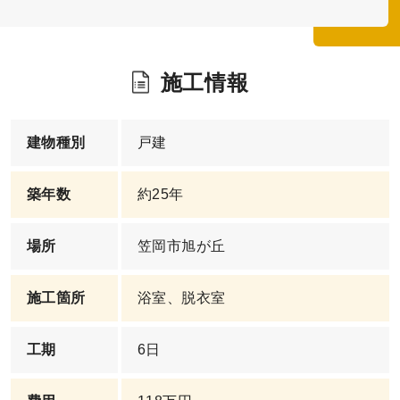
施工情報
建物種別
戸建
築年数
約25年
場所
笠岡市旭が丘
施工箇所
浴室、脱衣室
工期
6日