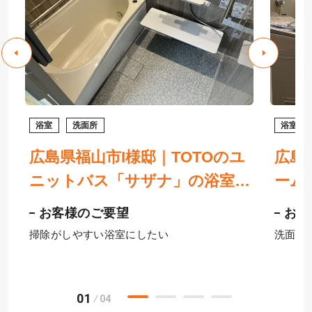
浴室
洗面所
浴室
広島県福山市I様邸｜TOTOのユ
広島
ニットバス「サザナ」の浴室・
ーム
「サクア」の洗面台へリフォー
面化
お客様のご要望
お客
事
ム
ート
掃除がしやすい浴室にしたい
洗面化
01
04