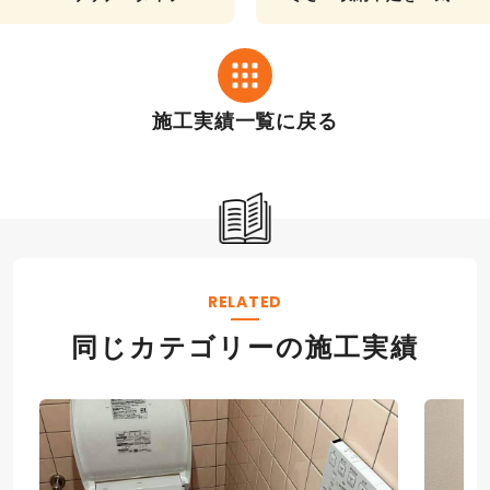
1.25坪タイプで実現！明
解決！TOTOサザナ＆サ
るく快適な浴室リフォー
クアで浴室・洗面をリフ
ム
ォーム
施工実績一覧に戻る
RELATED
同じカテゴリーの施工実績