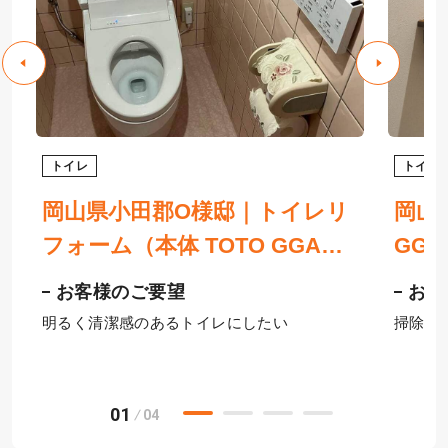
トイレ
トイレ
岡山県小田郡O様邸｜トイレリ
岡山
所
フォーム（本体 TOTO GGA、
GG
ト
床 サンゲツHフロア、窓 YKK
スと
お客様のご要望
お客
AP）
明るく清潔感のあるトイレにしたい
掃除が
01
04