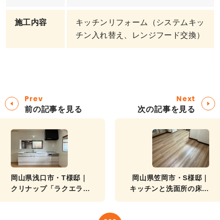
施工内容
キッチンリフォーム（システムキッ
チン入れ替え、レンジフード交換）
Prev
Next
前の記事を見る
次の記事を見る
岡山県浅口市・T様邸｜
岡山県笠岡市・S様邸｜
クリナップ「ラクエラ」
キッチンと洗面所の床が
で快適キッチンに！出
ふわふわ…張替えで解
窓・内装もまるごとリフ
決！設備を外さずに床リ