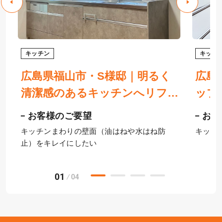
キッチン
キッチ
広島県福山市・S様邸｜明るく
広島
チ
清潔感のあるキッチンへリフォ
ップ
リ
ーム！クリナップのステディア
引き
お客様のご要望
お客
で使いやすさも格段にアップ
キッチンまわりの壁面（油はねや水はね防
キッチ
止）をキレイにしたい
01
04