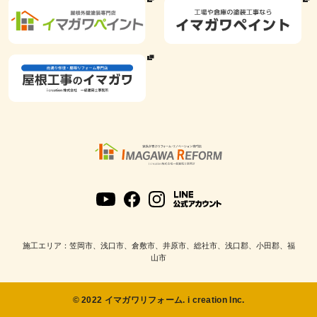
施工エリア：笠岡市、浅口市、倉敷市、井原市、総社市、浅口郡、小田郡、福
山市
© 2022 イマガワリフォーム. i creation Inc.