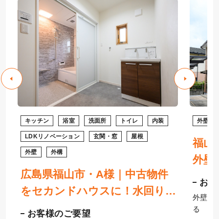
キッチン
浴室
洗面所
トイレ
内装
外壁
LDKリノベーション
玄関・窓
屋根
福山
外壁
外構
外壁
広島県福山市・A様｜中古物件
お客
をセカンドハウスに！水回り・
外壁サ
内装リフォーム・外壁塗装
る
お客様のご要望