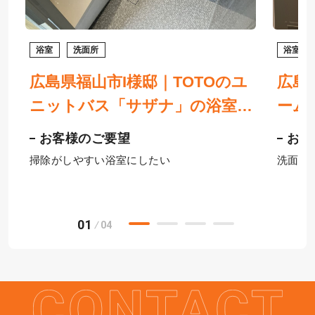
浴室
洗面所
浴室
広島県福山市I様邸｜TOTOのユ
広島
ニットバス「サザナ」の浴室・
ーム
「サクア」の洗面台へリフォー
面化
お客様のご要望
お客
事
ム
ート
掃除がしやすい浴室にしたい
洗面化
01
04