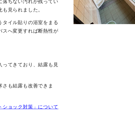
に落ちない汚れが残ってい
化も見られました。
うタイル貼りの浴室をまる
バスへ変更すれば断熱性が
入ってきており、結露も見
寒さも結露も改善できま
トショック対策」について