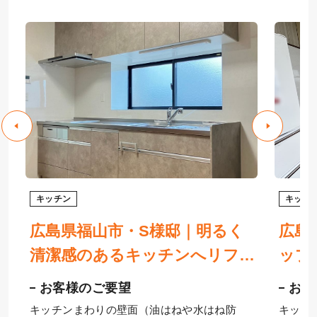
キッチン
キッチ
広島県福山市・S様邸｜明るく
広島
レ
清潔感のあるキッチンへリフォ
ップ
ー
ーム！クリナップのステディア
引き
お客様のご要望
お客
で使いやすさも格段にアップ
キッチンまわりの壁面（油はねや水はね防
キッチ