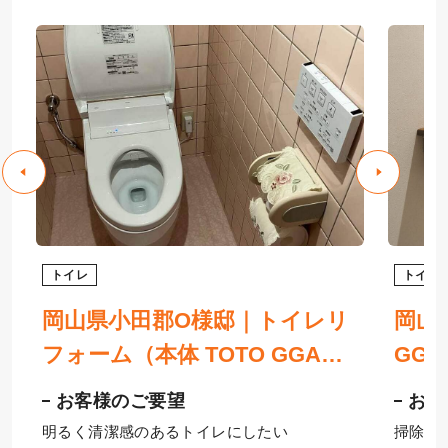
トイレ
トイレ
岡山県小田郡O様邸｜トイレリ
岡山
所
フォーム（本体 TOTO GGA、
GG
ト
床 サンゲツHフロア、窓 YKK
スと
お客様のご要望
お客
AP）
明るく清潔感のあるトイレにしたい
掃除が