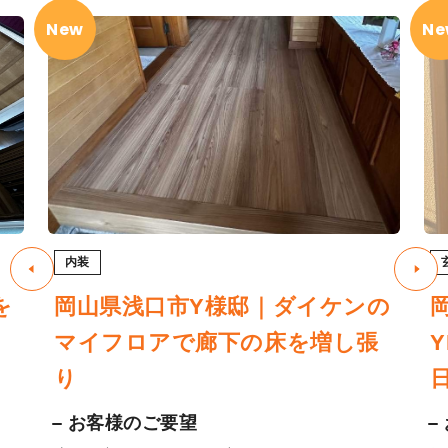
New
Ne
内装
を
岡山県浅口市Y様邸｜ダイケンの
マイフロアで廊下の床を増し張
り
お客様のご要望