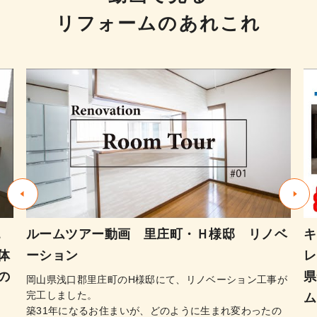
リフォームのあれこれ
エ
ルームツアー動画 里庄町・Ｈ様邸 リノベ
キ
体
ーション
レ
の
県
岡山県浅口郡里庄町のH様邸にて、リノベーション工事が
完工しました。
ム
築31年になるお住まいが、どのように生まれ変わったの