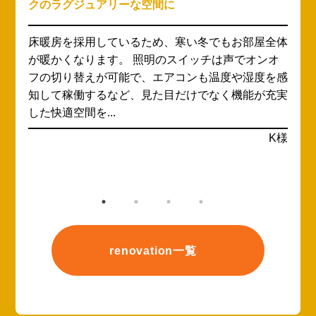
ォーム「母のために生活動線を良く、オシャレにし
たい」
体
キッチンやお風呂が古くなったことが気になり、当
社にご相談くださいました。 S様邸はご依頼主様と
感
お母様の2人暮らしで、週末には近くにお住まいの
実
弟さんご夫婦も頻繁に遊びにいらっしゃるとのこと
です。 リフォ...
様
広島県福山市・S様
renovation一覧