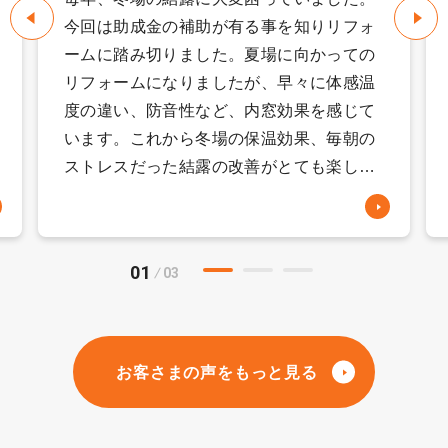
今回は助成金の補助が有る事を知りリフォ
ームに踏み切りました。夏場に向かっての
リフォームになりましたが、早々に体感温
度の違い、防音性など、内窓効果を感じて
います。これから冬場の保温効果、毎朝の
ストレスだった結露の改善がとても楽しみ
です。そして、リフォームをお願いしてか
ら事前の打ち合わせ、見積もりも早々に提
出して頂きました。最初は2か所の予定で
01
03
したが「こちらの窓の結露が気になるかも
しれません」と打ち合わせの中での一言で
3ヵ所に変更しました。後に後悔しない為
にも、何気ない会話の中でのこちらの知り
お客さまの声をもっと見る
得ないアドバイスを頂けると助かります。