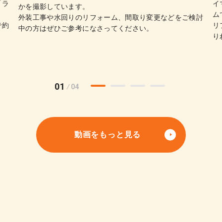
「ラ
イ
かを撮影しています。
ム
外装工事や水回りのリフォーム、間取り変更などをご検討
で約
リ
中の方はぜひご参考になさってください。
り
01
04
動画をもっと見る